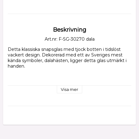
Beskrivning
Art.nr: F-SG-30270 dala
Detta klassiska snapsglas med tjock botten i tidslöst 
vackert design. Dekorerad med ett av Sveriges mest 
kända symboler, dalahästen, ligger detta glas utmärkt i 
handen.

: Mycket tåligt glas

: Förädlat i Arvidsjaur/Lappland

Visa mer
: Storlek h 70mm, innehåll 4cl

: Tål maskindisk

: Glasartiklar kan köpas enbart i butiken i 
Renvallen/Arvidsjaur.