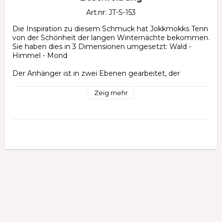
Art.nr: JT-S-153
Die Inspiration zu diesem Schmuck hat Jokkmokks Tenn 
von der Schönheit der langen Winternächte bekommen. 
Sie haben dies in 3 Dimensionen umgesetzt: Wald - 
Himmel - Mond

Der Anhänger ist in zwei Ebenen gearbeitet, der 
Winterwald befindet sich ca. 3 mm vor der lackierten 
Winterhimmel mit ausgespartem Mond.

Zeig mehr
: Hersteller: Jokkmokks tenn 

: Grösse Anhänger H: 42 mm

: Die Länge der Kette ist 60cm

: Material: Sterlingsilber 925, Einbrennlack
