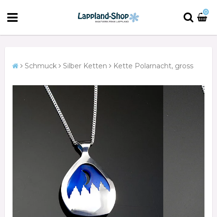
0
Schmuck
Silber Ketten
Kette Polarnacht, gross