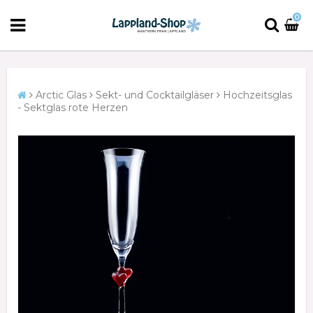
0
Arctic Glas
Sekt- und Cocktailgläser
Hochzeitsglas
- Sektglas rote Herzen