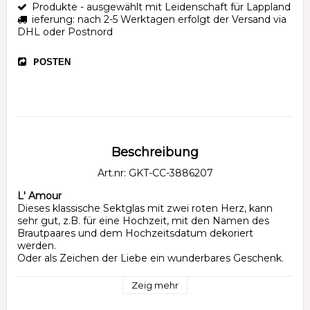
Produkte - ausgewählt mit Leidenschaft für Lappland
ieferung: nach 2-5 Werktagen erfolgt der Versand via
DHL oder Postnord
POSTEN
Beschreibung
Art.nr: GKT-CC-3886207
L' Amour
Dieses klassische Sektglas mit zwei roten Herz, kann 
sehr gut, z.B. für eine Hochzeit, mit den Namen des 
Brautpaares und dem Hochzeitsdatum dekoriert 
werden.

Oder als Zeichen der Liebe ein wunderbares Geschenk.

: Sektglas

Zeig mehr
: Grösse: Höhe 242mm, Inhalt 175ml
