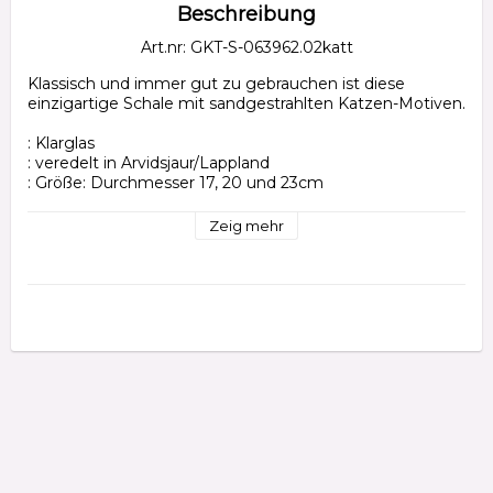
Beschreibung
Art.nr: GKT-S-063962.02katt
Klassisch und immer gut zu gebrauchen ist diese 
einzigartige Schale mit sandgestrahlten Katzen-Motiven.

: Klarglas

: veredelt in Arvidsjaur/Lappland

: Größe: Durchmesser 17, 20 und 23cm

: Grösse 17cm - 6 verschiedene motive

Zeig mehr