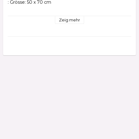
: Grösse: 50 x 70 cm

: Material: Baumwolle
Zeig mehr